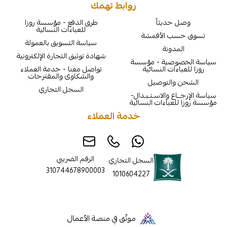
روابط تهمك
يثاً
طرق الدفع - مؤسسة روزا
للعباءات النسائية
الأقمشة
سياسة التسويق بالعمولة
نة
شهادة توثيق التجارة الإلكترونية
ية - مؤسسة
ت النسائية
تواصل معنا - خدمة العملاء
والشكاوى والمقترحات
لتوصيل
السجل التجاري
والاسـتـبـدال-
اءات النسائية
خدمة العملاء
الرقم الضريبي
السجل التجاري
310744678900003
1010604227
موثّق في منصة الأعمال