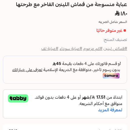
 من قماش اللينين الفاخر مع طرحتها
ا
 مزموم
#عباية سوداء
#عباية لف