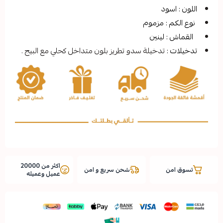
ود
: مزموم
لينين
تدخيلة سدو تطريز بلون متداخل كحلي مع البيج .
اكثر من 20000
شحن سريع و امن
عميل وعميله