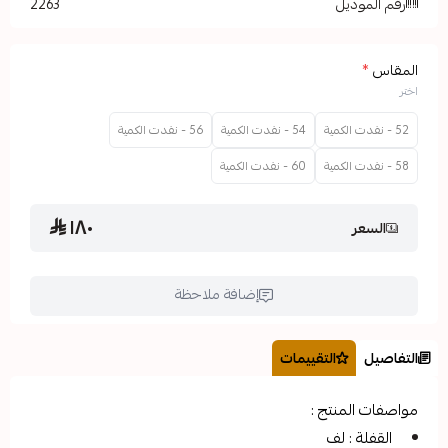
2263
54 - نفدت الكمية
56 - نفدت الكمية
60 - نفدت الكمية
١٨٠
إضافة ملاحظة
التقييمات
تج :
ف