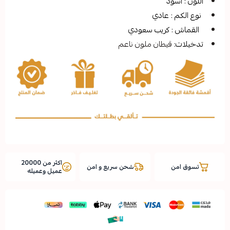
ود
: عادي
 كريب سعودي
قيطان ملون ناعم
اكثر من 20000
شحن سريع و امن
عميل وعميله