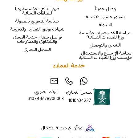
يثاً
طرق الدفع - مؤسسة روزا
للعباءات النسائية
الأقمشة
سياسة التسويق بالعمولة
نة
شهادة توثيق التجارة الإلكترونية
ية - مؤسسة
ت النسائية
تواصل معنا - خدمة العملاء
والشكاوى والمقترحات
لتوصيل
السجل التجاري
والاسـتـبـدال-
اءات النسائية
خدمة العملاء
الرقم الضريبي
السجل التجاري
310744678900003
1010604227
موثّق في منصة الأعمال