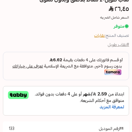
بات
133