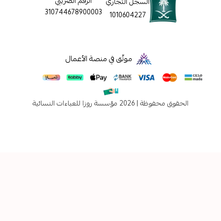
الرقم الضريبي
السجل التجاري
310744678900003
1010604227
موثّق في منصة الأعمال
فوظة | 2026
مؤسسة روزا للعباءات النسائية