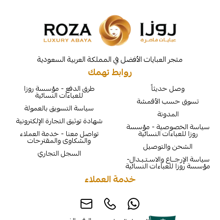
لعبايات الأفضل في المملكة العربية السعودية
روابط تهمك
يثاً
طرق الدفع - مؤسسة روزا
للعباءات النسائية
الأقمشة
سياسة التسويق بالعمولة
نة
شهادة توثيق التجارة الإلكترونية
ية - مؤسسة
ت النسائية
تواصل معنا - خدمة العملاء
والشكاوى والمقترحات
لتوصيل
السجل التجاري
والاسـتـبـدال-
اءات النسائية
خدمة العملاء