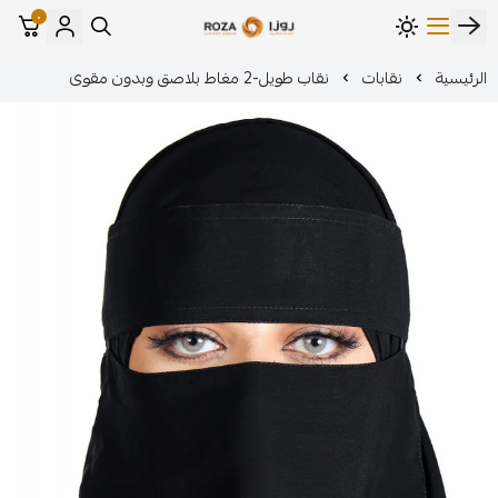
٠
مؤسسة روزا للعباءات النسائية
ات
نقاب طويل-2 مغاط بلاصق وبدون مقوى