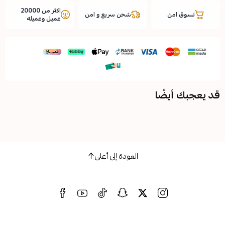
اكثر من 20000
شحن سريع و امن
عميل وعميله
ضًا
العودة إلى أعلى