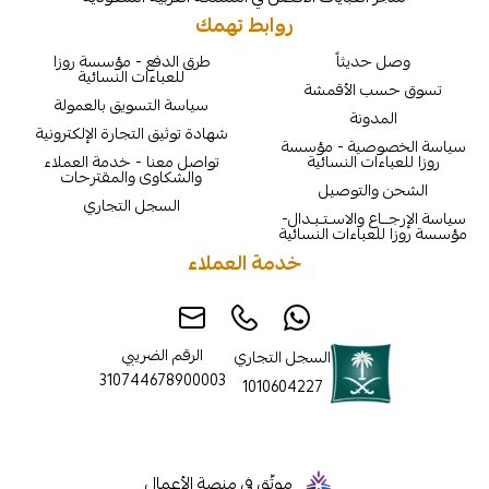
روابط تهمك
يثاً
طرق الدفع - مؤسسة روزا
للعباءات النسائية
الأقمشة
سياسة التسويق بالعمولة
نة
شهادة توثيق التجارة الإلكترونية
ية - مؤسسة
ت النسائية
تواصل معنا - خدمة العملاء
والشكاوى والمقترحات
لتوصيل
السجل التجاري
والاسـتـبـدال-
اءات النسائية
خدمة العملاء
الرقم الضريبي
السجل التجاري
310744678900003
1010604227
موثّق في منصة الأعمال