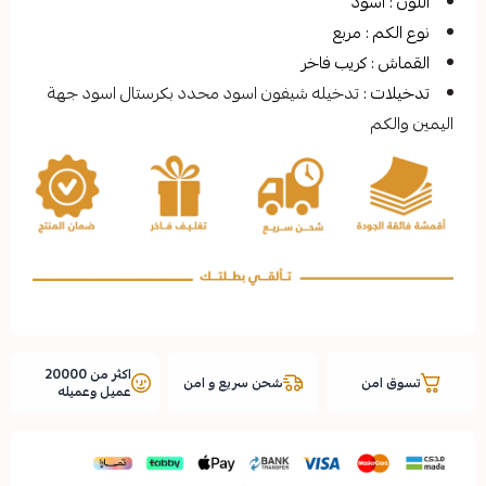
ود
 مربع
كريب فاخر
تدخيله شيفون اسود محدد بكرستال اسود جهة
اكثر من 20000
شحن سريع و امن
عميل وعميله