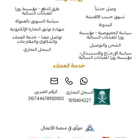
يثاً
طرق الدفع - مؤسسة روزا
للعباءات النسائية
الأقمشة
سياسة التسويق بالعمولة
نة
شهادة توثيق التجارة الإلكترونية
ية - مؤسسة
ت النسائية
تواصل معنا - خدمة العملاء
والشكاوى والمقترحات
لتوصيل
السجل التجاري
والاسـتـبـدال-
اءات النسائية
خدمة العملاء
الرقم الضريبي
السجل التجاري
310744678900003
1010604227
موثّق في منصة الأعمال