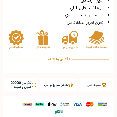
صاصي
 قابل للطي
 كريب سعودي
ز العباية كامل
اكثر من 20000
شحن سريع و امن
عميل وعميله