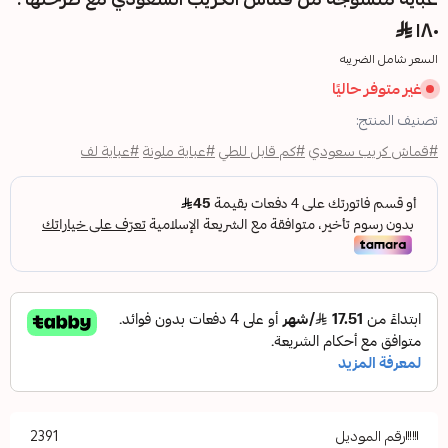
ا
ودي
#كم قابل للطي
#عباية ملونة
#عباية لف
2391