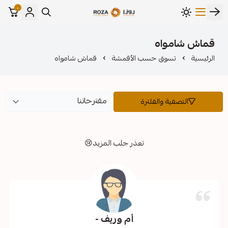
٠
مؤسسة روزا للعباءات النسائية
واه
وق حسب الأقمشة
قماش شامواه
ة والفلترة
تعذر جلب المزيد😢
أم وريف -
عائ