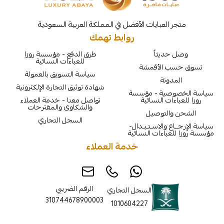
لعبايات الأفضل في المملكة العربية السعودية
روابط تهمك
يثاً
طرق الدفع - مؤسسة روزا
للعباءات النسائية
الأقمشة
سياسة التسويق بالعمولة
نة
شهادة توثيق التجارة الإلكترونية
ية - مؤسسة
ت النسائية
تواصل معنا - خدمة العملاء
والشكاوى والمقترحات
لتوصيل
السجل التجاري
والاسـتـبـدال-
اءات النسائية
خدمة العملاء
الرقم الضريبي
السجل التجاري
310744678900003
1010604227