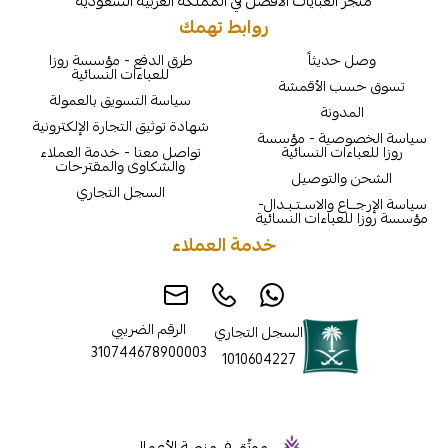
لعبايات الأفضل في المملكة العربية السعودية
روابط تهمك
يثاً
طرق الدفع - مؤسسة روزا
للعباءات النسائية
الأقمشة
سياسة التسويق بالعمولة
نة
شهادة توثيق التجارة الإلكترونية
ية - مؤسسة
ت النسائية
تواصل معنا - خدمة العملاء
والشكاوى والمقترحات
لتوصيل
السجل التجاري
والاسـتـبـدال-
اءات النسائية
خدمة العملاء
الرقم الضريبي
السجل التجاري
310744678900003
1010604227
موثّق في منصة الأعمال