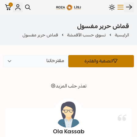
٠
مؤسسة روزا للعباءات النسائية
ر مغسول
وق حسب الأقمشة
قماش حرير مغسول
ة والفلترة
تعذر جلب المزيد😢
Ola Kassab