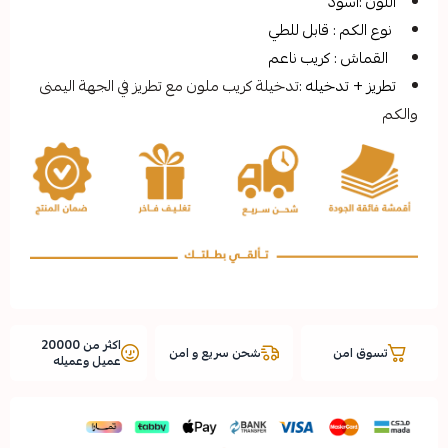
د
 قابل للطي
كريب ناعم
خيله :
تدخيلة كريب ملون مع تطريز في الجهة اليمنى
اكثر من 20000
شحن سريع و امن
عميل وعميله