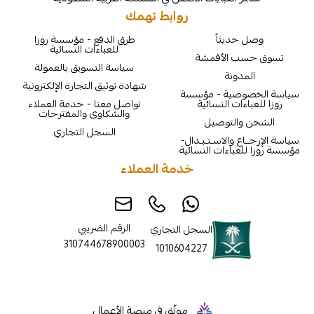
روابط تهمك
يثاً
طرق الدفع - مؤسسة روزا
للعباءات النسائية
الأقمشة
سياسة التسويق بالعمولة
نة
شهادة توثيق التجارة الإلكترونية
ية - مؤسسة
ت النسائية
تواصل معنا - خدمة العملاء
والشكاوى والمقترحات
لتوصيل
السجل التجاري
والاسـتـبـدال-
اءات النسائية
خدمة العملاء
الرقم الضريبي
السجل التجاري
310744678900003
1010604227
موثّق في منصة الأعمال