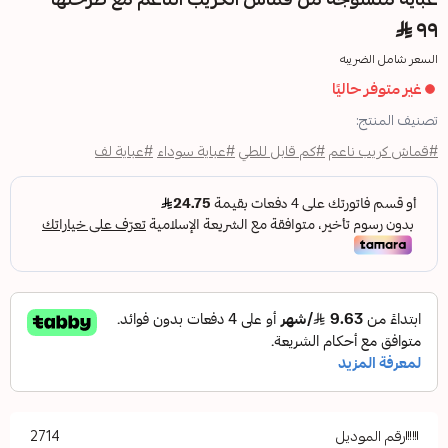
ا
م
#كم قابل للطي
#عباية سوداء
#عباية لف
2714