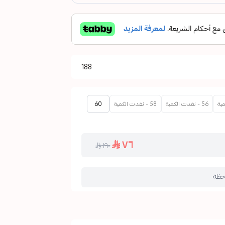
188
56 - نفدت الكمية
58 - نفدت الكمية
60
٧٦
١٩٠
حظة