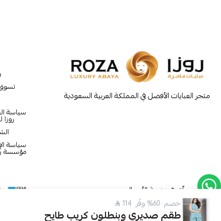
و
تسوق
متجر العبايات الأفضل في المملكة العربية السعودية
سياسة ا
روزا ل
الش
سياسة الإر
مؤسسة روز
موثّق في منصة الأعمال
خصم 60% وفّر 114
طقم صديري وبنطلون كريب طايح