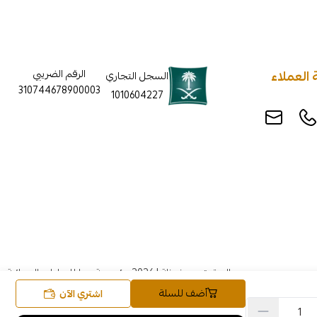
العملاء
الرقم الضريبي
السجل التجاري
310744678900003
1010604227
الحقوق محفوظة | 2026
مؤسسة روزا للعباءات النسائية
أضف للسلة
اشتري الآن