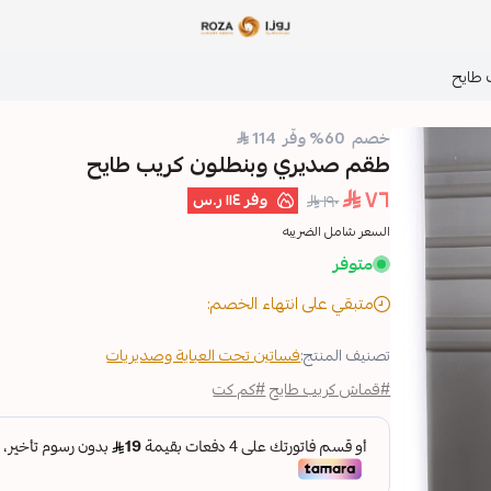
مؤسسة روزا للعباءات النسائية
طايح
خصم 60% وفّر 114
طقم صديري وبنطلون كريب طايح
٧٦
وفر
١١٤ ر.س
١٩٠
السعر شامل الضريبه
متوفر
متبقي على انتهاء الخصم:
تصنيف المنتج:
فساتين تحت العباية وصديريات
#قماش كريب طايح
#كم كت