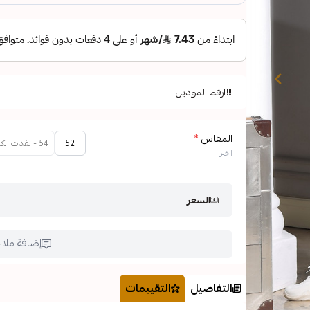
رقم الموديل
المقاس
*
52
54 - نفدت الكمية
اختر
السعر
إضافة ملا
التفاصيل
التقييمات