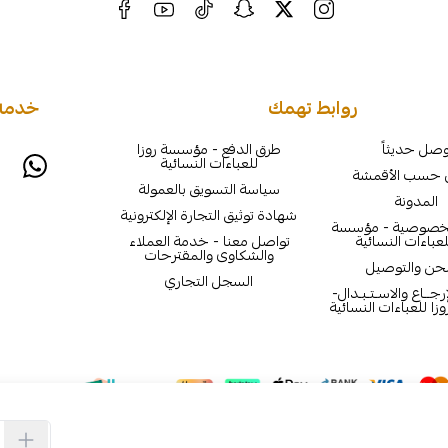
روابط تهمك
خدمة 
صل حديثاً
طرق الدفع - مؤسسة روزا
للعباءات النسائية
 حسب الأقمشة
سياسة التسويق بالعمولة
المدونة
شهادة توثيق التجارة الإلكترونية
لخصوصية - مؤسسة
لعباءات النسائية
تواصل معنا - خدمة العملاء
والشكاوى والمقترحات
حن والتوصيل
السجل التجاري
جــاع والاسـتـبـدال-
ا للعباءات النسائية