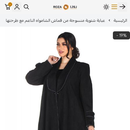
٠
مؤسسة روزا للعباءات النسائية
ة شتوية منسوجة من قماش الشامواه الناعم مع طرحتها