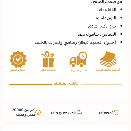
تج :
ف
ود
 عادي
شامواه ناعم
ديد قيطان رصاصي وكسرات بالخلف
اكثر من 20000
شحن سريع و امن
عميل وعميله