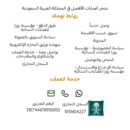
لعبايات الأفضل في المملكة العربية السعودية
روابط تهمك
يثاً
طرق الدفع - مؤسسة روزا
للعباءات النسائية
الأقمشة
سياسة التسويق بالعمولة
نة
شهادة توثيق التجارة الإلكترونية
ية - مؤسسة
ت النسائية
تواصل معنا - خدمة العملاء
والشكاوى والمقترحات
لتوصيل
السجل التجاري
والاسـتـبـدال-
اءات النسائية
خدمة العملاء
الرقم الضريبي
السجل التجاري
310744678900003
1010604227