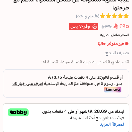
(تقييم واحد)
وفر
٧٠ ر.س
ا
 شامواه
#عباية سوداء
#عباية لف