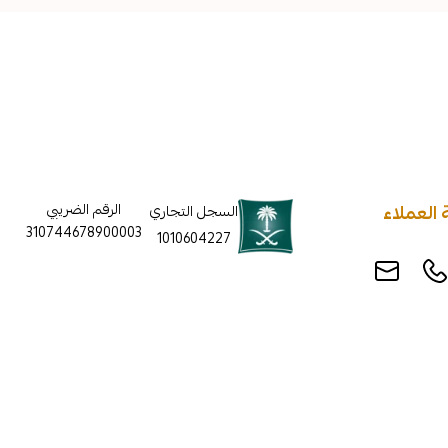
العملاء
الرقم الضريبي
السجل التجاري
310744678900003
1010604227