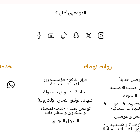
العودة إلى أعلى
روابط تهمك
خدمة 
صل حديثاً
طرق الدفع - مؤسسة روزا
للعباءات النسائية
 حسب الأقمشة
سياسة التسويق بالعمولة
المدونة
شهادة توثيق التجارة الإلكترونية
لخصوصية - مؤسسة
لعباءات النسائية
تواصل معنا - خدمة العملاء
والشكاوى والمقترحات
حن والتوصيل
السجل التجاري
جــاع والاسـتـبـدال-
ا للعباءات النسائية