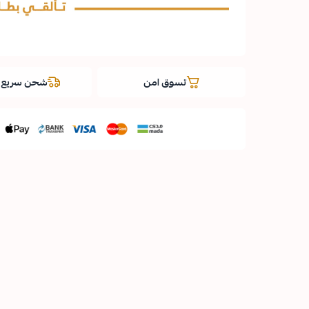
تسوق امن
شحن سريع و