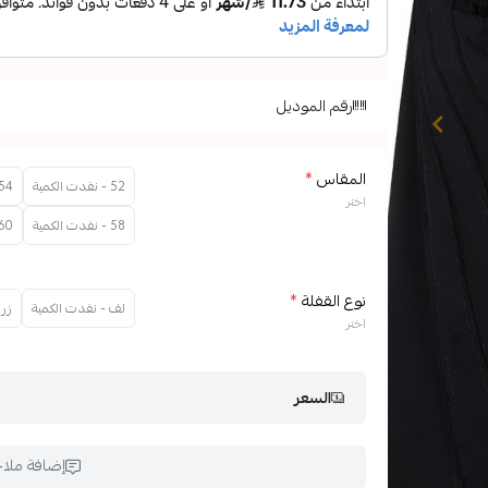
رقم الموديل
المقاس
*
52 - نفدت الكمية
54 - نفدت الكم
اختر
58 - نفدت الكمية
60 - نفدت الك
نوع القفلة
*
لف - نفدت الكمية
زرا
اختر
السعر
إضافة ملا