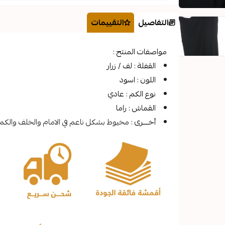
التفاصيل
التقييمات
مواصفات المنتج :
القفلة : لف / زرار
اللون : اسود
نوع الكم : عادي
القماش : راما
أخــــرى :
مخيوط بشكل ناعم في الامام والخلف والكم