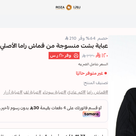
مؤسسة روزا للعباءات النسائية
خصم 64% وفّر 210
عباية بشت منسوجة من قماش راما الأصلي 
١٢٠
وفر
٢١٠ ر.س
٣٣٠
السعر شامل الضريبه
غير متوفر حاليًا
تصنيف المنتج:
#قماش راما
#كم عادي
#عباية سوداء
#عباية لف
#عباية أزرار