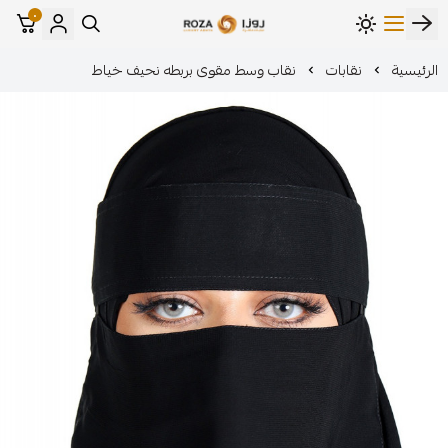
٠
مؤسسة روزا للعباءات النسائية
ات
نقاب وسط مقوى بربطه نحيف خياط