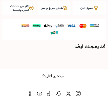
اكثر من 20000
شحن سريع و امن
عميل وعميله
ضًا
العودة إلى أعلى