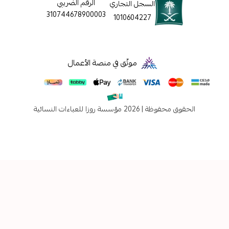
الرقم الضريبي
السجل التجاري
310744678900003
1010604227
موثّق في منصة الأعمال
فوظة | 2026
مؤسسة روزا للعباءات النسائية