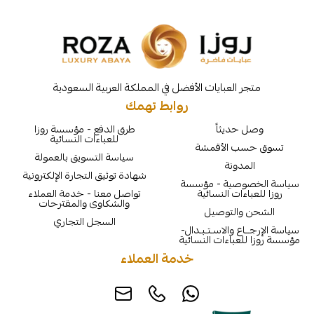
لعبايات الأفضل في المملكة العربية السعودية
روابط تهمك
يثاً
طرق الدفع - مؤسسة روزا
للعباءات النسائية
الأقمشة
سياسة التسويق بالعمولة
نة
شهادة توثيق التجارة الإلكترونية
ية - مؤسسة
ت النسائية
تواصل معنا - خدمة العملاء
والشكاوى والمقترحات
لتوصيل
السجل التجاري
والاسـتـبـدال-
اءات النسائية
خدمة العملاء