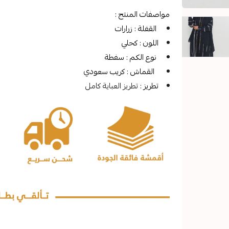
مواصفات المنتج :
القفلة : زرارات
اللون : كحلي
نوع الكم : سفطة
القماش : كريب سعودي
تطريز :
تطريز العباية كامل