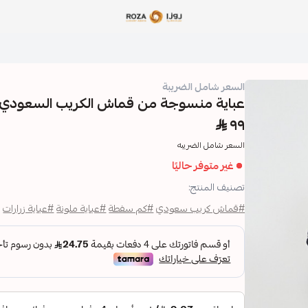
مؤسسة روزا للعباءات النسائية
السعر شامل الضريبة
عباية منسوجة من قماش الكريب السعودي م
٩٩
السعر شامل الضريبه
غير متوفر حاليًا
تصنيف المنتج:
#قماش كريب سعودي
#كم سفطة
#عباية ملونة
#عباية زرارات