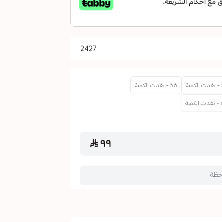
2427
ية
56 - نفدت الكمية
مية
٩٩
حظة