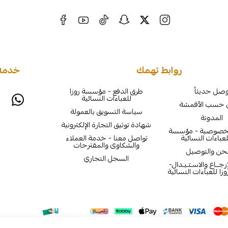
روابط تهمك
خدمة 
صل حديثاً
طرق الدفع - مؤسسة روزا
للعباءات النسائية
 حسب الأقمشة
سياسة التسويق بالعمولة
المدونة
شهادة توثيق التجارة الإلكترونية
لخصوصية - مؤسسة
لعباءات النسائية
تواصل معنا - خدمة العملاء
والشكاوى والمقترحات
حن والتوصيل
السجل التجاري
جــاع والاسـتـبـدال-
ا للعباءات النسائية